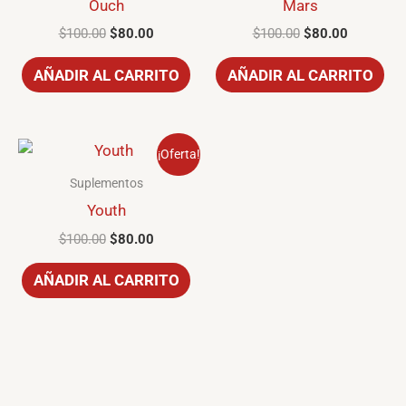
Ouch
Mars
$100.00.
$80.00.
$100.00.
$80.00.
$
100.00
$
80.00
$
100.00
$
80.00
AÑADIR AL CARRITO
AÑADIR AL CARRITO
El
El
¡Oferta!
precio
precio
original
actual
Suplementos
era:
es:
Youth
$100.00.
$80.00.
$
100.00
$
80.00
AÑADIR AL CARRITO