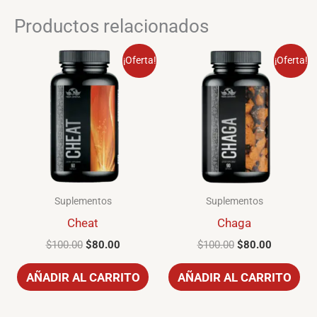
Productos relacionados
El
El
El
El
¡Oferta!
¡Oferta!
precio
precio
precio
precio
original
actual
original
actual
era:
es:
era:
es:
$100.00.
$80.00.
$100.00.
$80.00.
Suplementos
Suplementos
Cheat
Chaga
$
100.00
$
80.00
$
100.00
$
80.00
AÑADIR AL CARRITO
AÑADIR AL CARRITO